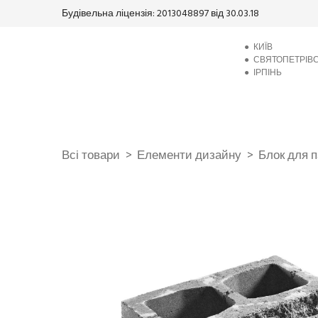
Будівельна ліцензія: 2013048897 від 30.03.18
●
КИЇВ
●
СВЯТОПЕТРІВ
●
ІРПІНЬ
Всі товари
Елементи дизайну
Блок для п