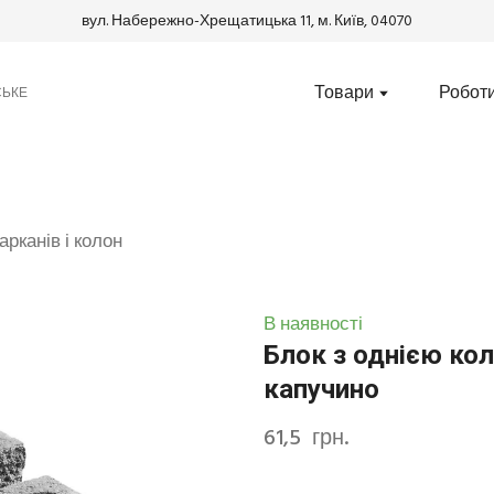
вул. Набережно-Хрещатицька 11, м. Київ, 04070
Товари
Робот
СЬКЕ
арканів і колон
В наявності
Блок з однією ко
капучино
61,5  грн.