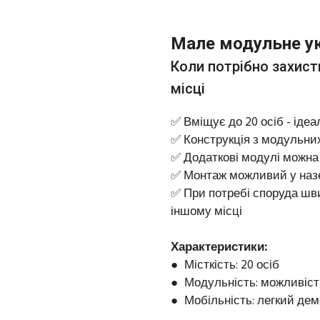
Малe модульнe у
Коли потрібно захис
місці
✅ Вміщує до 20 осіб - іде
✅ Конструкція з модульних
✅ Додаткові модулі можна
✅ Монтаж можливий у назе
✅ При потребі споруда шв
іншому місці
Характеристики:
● Місткість: 20 осіб
● Модульність: можливіс
● Мобільність: легкий дем