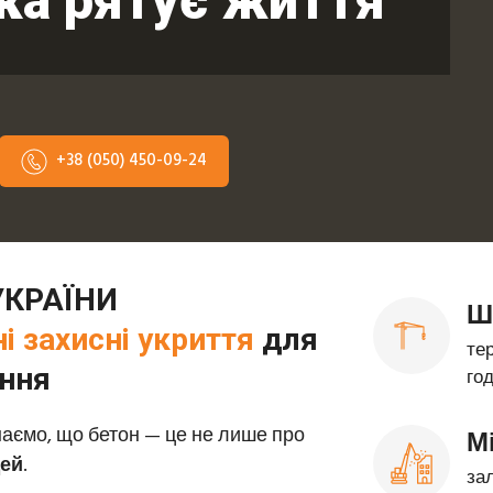
яка рятує життя
+38 (050) 450-09-24
УКРАЇНИ
Ш
 захисні укриття
для
те
ення
го
аємо, що бетон — це не лише про
М
дей
.
за