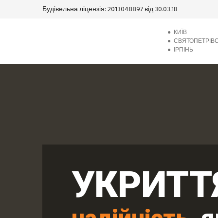
Будівельна ліцензія: 2013048897 від 30.03.18
●
КИЇВ
●
СВЯТОПЕТРІВ
●
ІРПІНЬ
УКРИТТ