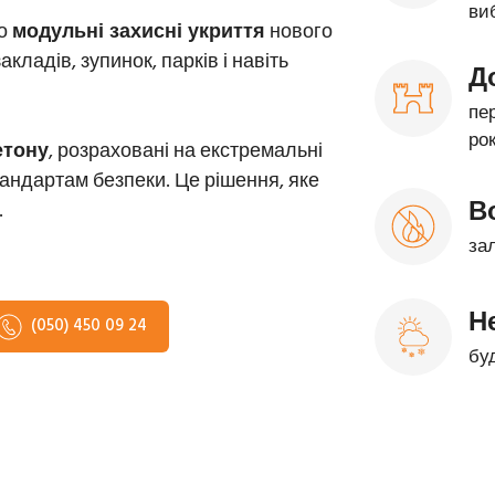
ви
мо
модульні захисні укриття
нового
кладів, зупинок, парків і навіть
Д
пер
рок
етону
, розраховані на екстремальні
андартам безпеки. Це рішення, яке
В
.
зал
Н
(050) 450 09 24
бу