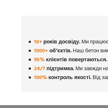
●
10+
років досвіду.
Ми працюєм
●
1000+
об’єктів.
Наш бетон вико
●
95%
клієнтів повертаються.
●
24/7
підтримка.
Ми завжди на 
●
100%
контроль якості.
Від за