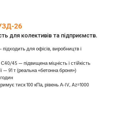
УЗД-26
ть для колективів та підприємств.
— підходить для офісів, виробництв і
 С40/45 — підвищена міцність і стійкість
ї — 91 т (реальна «бетонна броня»)
 годин
римує тиск 100 кПа, рівень А-IV, Az=1000