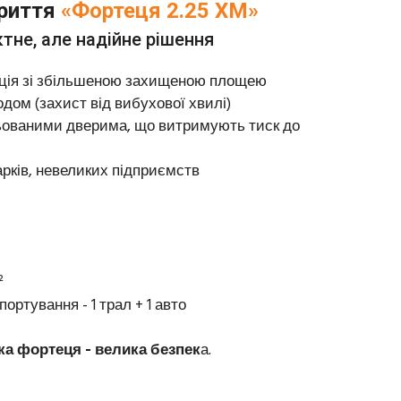
риття
«Фортеця 2.25 ХМ»
тне, але надійне рішення
ція зі збільшеною захищеною площею
одом (захист від вибухової хвилі)
ньованими дверима, що витримують тиск до
арків, невеликих підприємств
²
ртування - 1 трал + 1 авто
а фортеця - велика безпек
а.