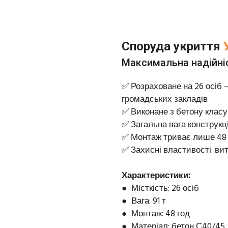
Споруда укриття
Максимальна надійніс
✅ Розраховане на 26 осіб 
громадських закладів
✅ Виконане з бетону класу
✅ Загальна вага конструкці
✅ Монтаж триває лише 48
✅ Захисні властивості: вит
Характеристики:
● Місткість: 26 осіб
● Вага: 91 т
● Монтаж: 48 год
● Матеріал: бетон С40/45