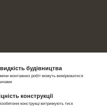
видкість будівництва
рміни монтажних робіт можуть вимірюватися 
динами 
іцність конструкції
лізобетонні конструкці витримують тиск 