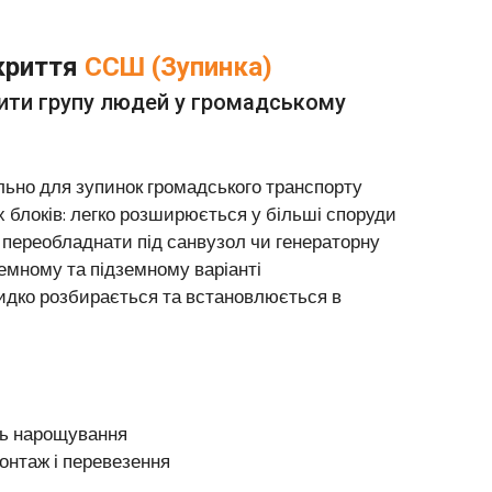
криття
ССШ (Зупинка)
тити групу людей у громадському
ально для зупинок громадського транспорту
 блоків: легко розширюється у більші споруди
 переобладнати під санвузол чи генераторну
мному та підземному варіанті
идко розбирається та встановлюється в
ть нарощування
онтаж і перевезення