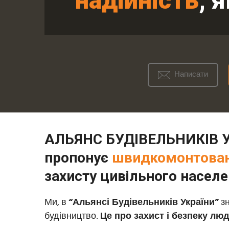
надійність
, 
Написати
АЛЬЯНС БУДІВЕЛЬНИКІВ 
пропонує
швидкомонтовані
захисту цивільного насел
Ми, в
“Альянсі Будівельників України”
зн
будівництво.
Це про захист і безпеку лю