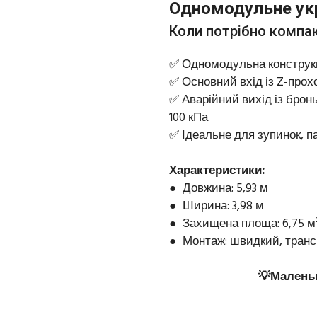
Одномодульне ук
Коли потрібно компак
✅ Одномодульна конструк
✅ Основний вхід із Z-прох
✅ Аварійний вихід із бро
100 кПа
✅ Ідеальне для зупинок, п
Характеристики:
● Довжина: 5,93 м
● Ширина: 3,98 м
● Захищена площа: 6,75 м
● Монтаж: швидкий, транспо
💡Маленьк