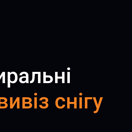
иральні
вивіз снігу