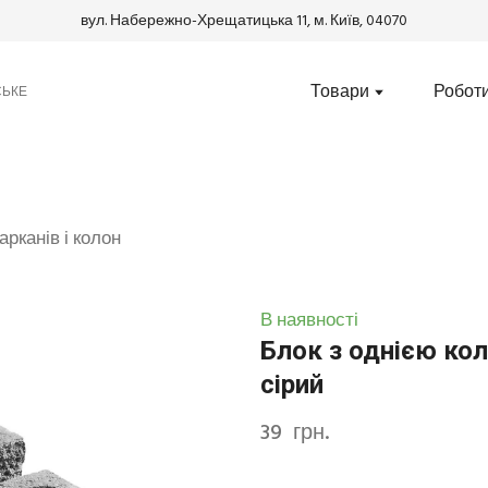
вул. Набережно-Хрещатицька 11, м. Київ, 04070
Товари
Робот
СЬКЕ
арканів і колон
В наявності
Блок з однією ко
сірий
39  грн.