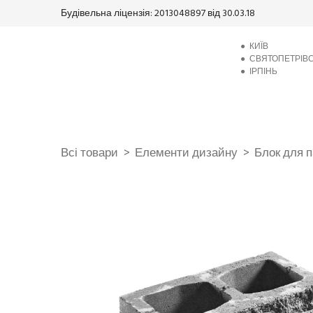
Будівельна ліцензія: 2013048897 від 30.03.18
●
КИЇВ
●
СВЯТОПЕТРІВ
●
ІРПІНЬ
Всі товари
Елементи дизайну
Блок для п