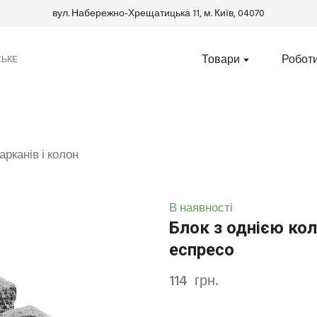
вул. Набережно-Хрещатицька 11, м. Київ, 04070
Товари
Робот
СЬКЕ
арканів і колон
В наявності
Блок з однією ко
еспресо
114  грн.