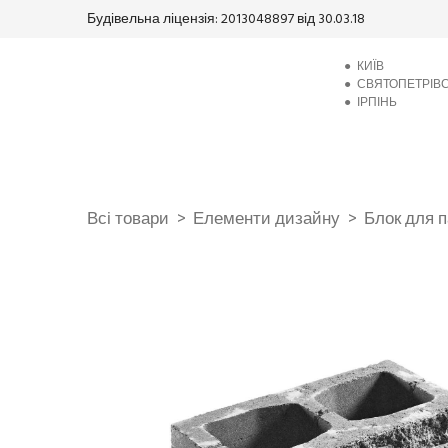
Будівельна ліцензія: 2013048897 від 30.03.18
●
КИЇВ
●
СВЯТОПЕТРІВ
●
ІРПІНЬ
Всі товари
Елементи дизайну
Блок для п