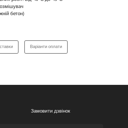
нозмішувач
жній бетон)
ставки
Варіанти оплати
Замовити дзвінок