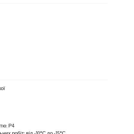
кої
тю: Р4
их робіт: від -10°С до -15°С