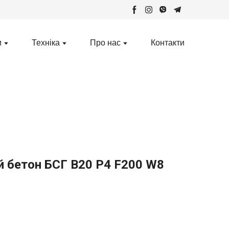
и
Техніка
Про нас
Контакти
 бетон БСГ В20 Р4 F200 W8