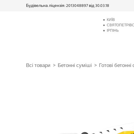
Будівельна ліцензія: 2013048897 від 30.03.18
●
КИЇВ
●
СВЯТОПЕТРІВ
●
ІРПІНЬ
Всі товари
Бетонні суміші
Готові бетонні