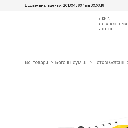
Будівельна ліцензія: 2013048897 від 30.03.18
●
КИЇВ
●
СВЯТОПЕТРІВ
●
ІРПІНЬ
Всі товари
Бетонні суміші
Готові бетонні