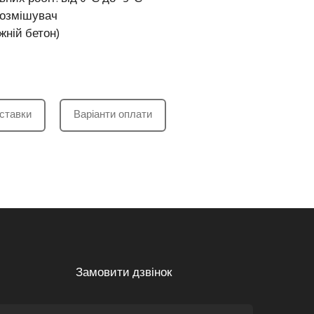
нозмішувач
жній бетон)
ставки
Варіанти оплати
Замовити дзвінок