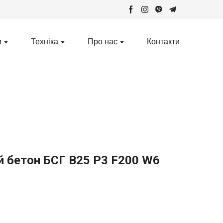
и
Техніка
Про нас
Контакти
 бетон БСГ В25 Р3 F200 W6