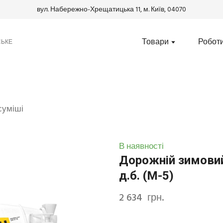
вул. Набережно-Хрещатицька 11, м. Київ, 04070
Товари
Робот
СЬКЕ
 суміші
В наявності
Дорожній зимовий
д.б. (М-5)
2 634  грн.