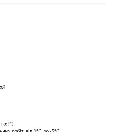
кої
тю: Р3
них робіт: від 0°С до -5°С