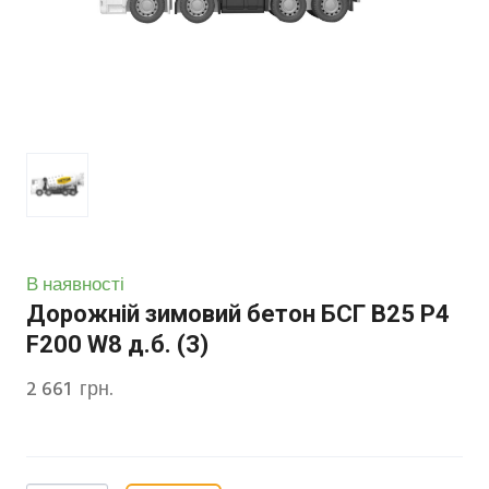
В наявності
Дорожній зимовий бетон БСГ В25 Р4
F200 W8 д.б. (З)
2 661  грн.