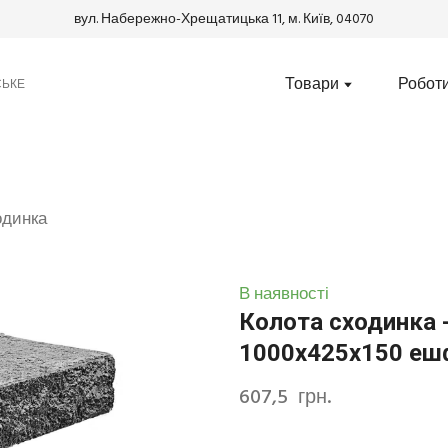
вул. Набережно-Хрещатицька 11, м. Київ, 04070
Товари
Робот
СЬКЕ
одинка
В наявності
Колота сходинка -
1000х425х150 еш
607,5  грн.