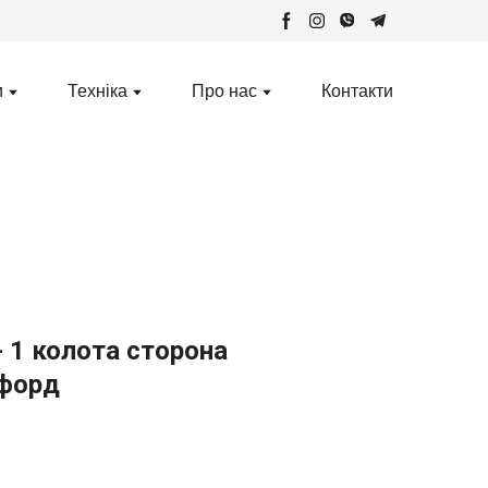
и
Техніка
Про нас
Контакти
 1 колота сторона
форд