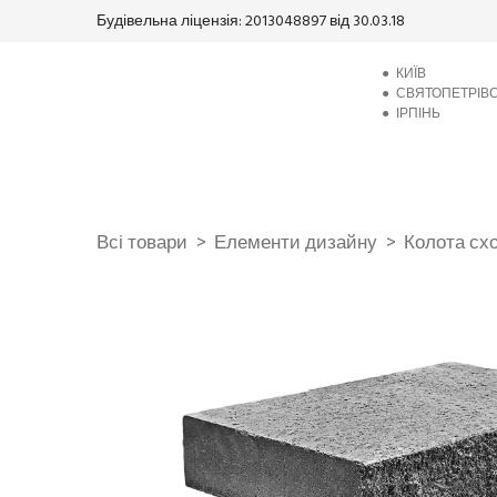
Будівельна ліцензія: 2013048897 від 30.03.18
●
КИЇВ
●
СВЯТОПЕТРІВ
●
ІРПІНЬ
Всі товари
Елементи дизайну
Колота сх