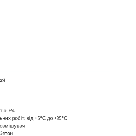
кої
тю: Р4
них робіт: від +5°С до +35°С
нозмішувач
 бетон