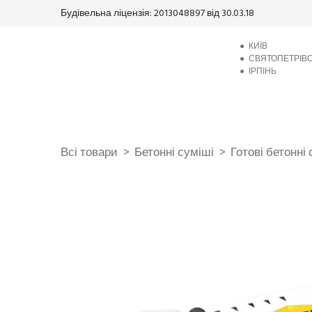
Будівельна ліцензія: 2013048897 від 30.03.18
●
КИЇВ
●
СВЯТОПЕТРІВ
●
ІРПІНЬ
Всі товари
Бетонні суміші
Готові бетонні