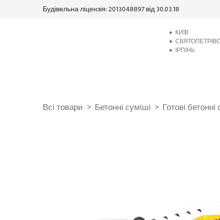
Будівельна ліцензія: 2013048897 від 30.03.18
●
КИЇВ
●
СВЯТОПЕТРІВ
●
ІРПІНЬ
Всі товари
Бетонні суміші
Готові бетонні