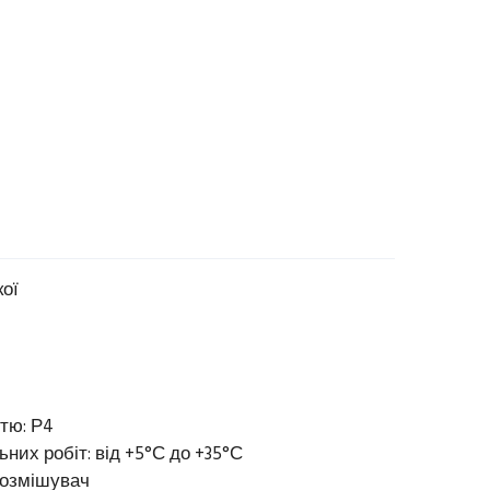
кої
тю: Р4
них робіт: від +5°С до +35°С
нозмішувач