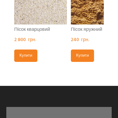
Пісок кварцовий
Пісок яружний
2 800  грн.
240  грн.
Купити
Купити