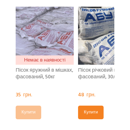
Немає в наявності
Пісок яружний в мішках,
Пісок річковий в мішк
фасований, 50кг
фасований, 30л (40кг
35  грн.
48  грн.
Купити
Купити