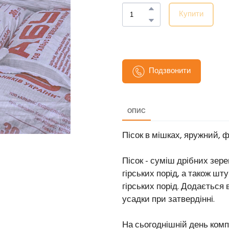
Купити
Подзвонити
ОПИС
Пісок в мішках, яружний, ф
Пісок - суміш дрібних зер
гірських порід, а також шт
гірських порід. Додається
усадки при затвердінні.
На сьогоднішній день ко