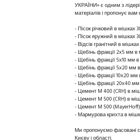
УКРАЇНИ» є одним з лідері
матеріалів і пропонує вам
- Пісок річковий в мішках 3
- Пісок яружний в мішках 30
- Відсів гранітний в мішках п
- Щебінь фракції 2х5 мм в м
- Щебінь фракції 5х10 мм в м
- Щебінь фракції 5х20 мм в 
- Щебінь фракції 10х20 мм в
- Щебінь фракції 20х40 мм 
- Цемент М 400 (CRH) в міш
- Цемент М 500 (CRH) в міш
- Цемент М 500 (MayerHoff)
- Мармурова крихта в мішка
Ми пропонуємо фасовані си
Києву і області.