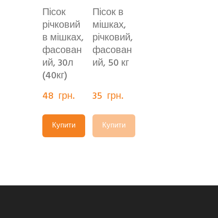
Пісок
Пісок в
річковий
мішках,
в мішках,
річковий,
фасован
фасован
ий, 30л
ий, 50 кг
(40кг)
48  грн.
35  грн.
Купити
Купити