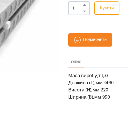
Купити
Подзвонити
ОПИС
Маса виробу,т 1,33
Довжина (L),мм 3480
Висота (H),мм 220
Ширина (B),мм 990