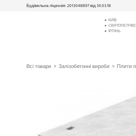
Будівельна ліцензія: 2013048897 від 30.03.18
●
КИЇВ
●
СВЯТОПЕТРІВ
●
ІРПІНЬ
Всі товари
Залізобетонні вироби
Плити п