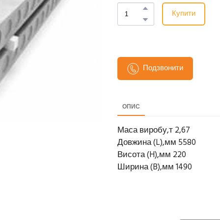
Купити
Подзвонити
ОПИС
Маса виробу,т 2,67
Довжина (L),мм 5580
Висота (H),мм 220
Ширина (B),мм 1490