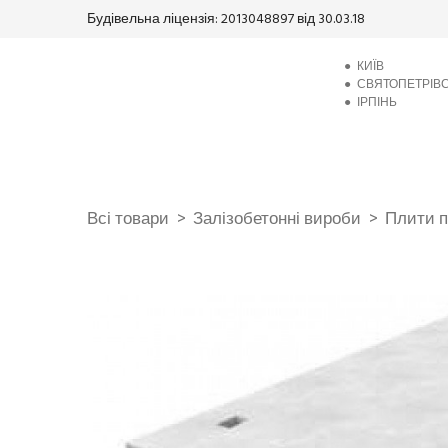
Будівельна ліцензія: 2013048897 від 30.03.18
●
КИЇВ
●
СВЯТОПЕТРІВ
●
ІРПІНЬ
Всі товари
Залізобетонні вироби
Плити п