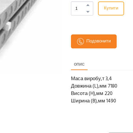
Купити
Подзвонити
ОПИС
Маса виробу,т 3,4
Довжина (L),мм 7180
Висота (H),мм 220
Ширина (B),мм 1490