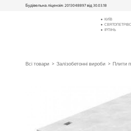
Будівельна ліцензія: 2013048897 від 30.03.18
●
КИЇВ
●
СВЯТОПЕТРІВ
●
ІРПІНЬ
Всі товари
Залізобетонні вироби
Плити п