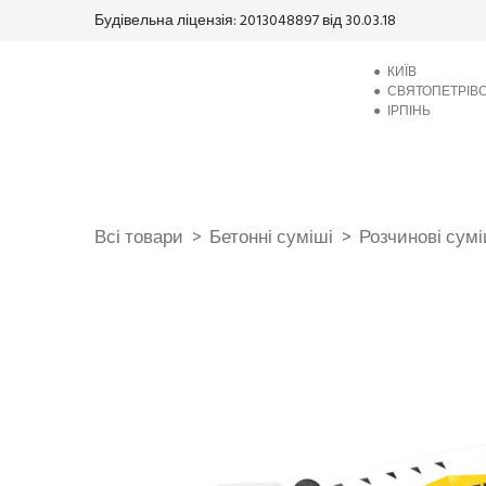
Будівельна ліцензія: 2013048897 від 30.03.18
●
КИЇВ
●
СВЯТОПЕТРІВ
●
ІРПІНЬ
Всі товари
Бетонні суміші
Розчинові сумі