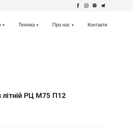
и
Техніка
Про нас
Контакти
 літній РЦ М75 П12