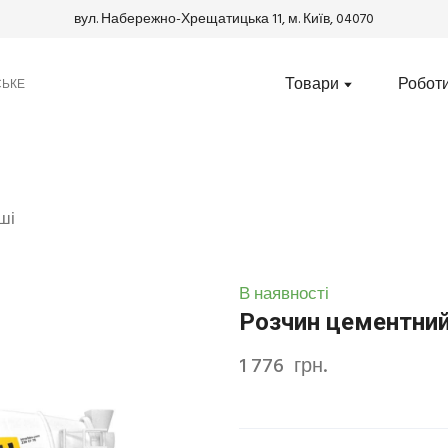
вул. Набережно-Хрещатицька 11, м. Київ, 04070
Товари
Робот
СЬКЕ
ші
В наявності
Розчин цементний
1 776  грн.