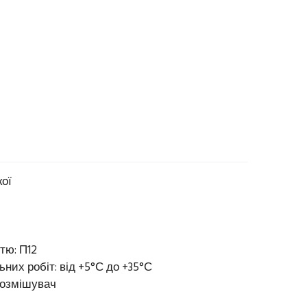
кої
тю: П12
них робіт: від +5°С до +35°С
нозмішувач