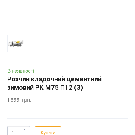
В наявності
Розчин кладочний цементний
зимовий РК М75 П12 (З)
1 899  грн.
Купити