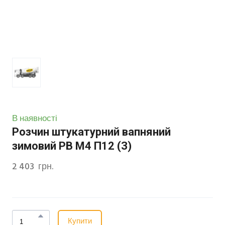
В наявності
Розчин штукатурний вапняний
зимовий РВ М4 П12 (З)
2 403  грн.
Купити