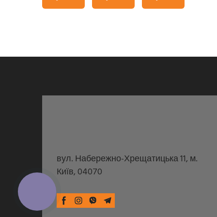
вул. Набережно-Хрещатицька 11, м.
Київ, 04070
КНОПКА
ЗВ'ЯЗКУ