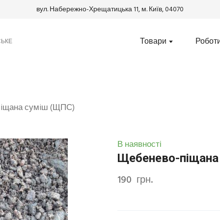
вул. Набережно-Хрещатицька 11, м. Київ, 04070
Товари
Робот
СЬКЕ
iщана сумiш (ЩПС)
В наявності
Щебенево-піщана
190  грн.