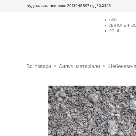
Будівельна ліцензія: 2013048897 від 30.03.18
●
КИЇВ
●
СВЯТОПЕТРІВ
●
ІРПІНЬ
Всі товари
Сипучі матеріали
Щебенево-п