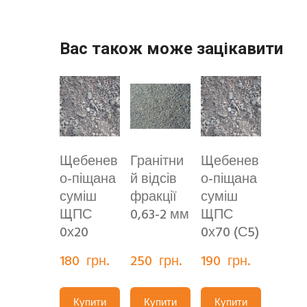
Вас також може зацікавити
Щебенев
Гранітни
Щебенев
о-піщана
й відсів
о-піщана
суміш
фракції
суміш
ЩПС
0,63-2 мм
ЩПС
0х20
0х70 (С5)
180  грн.
250  грн.
190  грн.
Купити
Купити
Купити