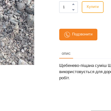
Купити
Подзвонити
ОПИС
Щебенево-піщана суміш Щ
використовується для дор
робіт.