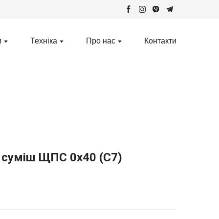
и
Техніка
Про нас
Контакти
 суміш ЩПС 0х40 (С7)