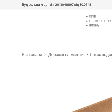
Будівельна ліцензія: 2013048897 від 30.03.18
●
КИЇВ
●
СВЯТОПЕТРІВ
●
ІРПІНЬ
Всі товари
Дорожні елементи
Лоток водо