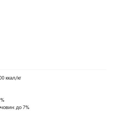
0 ккал/кг
2%
човин: до 7%