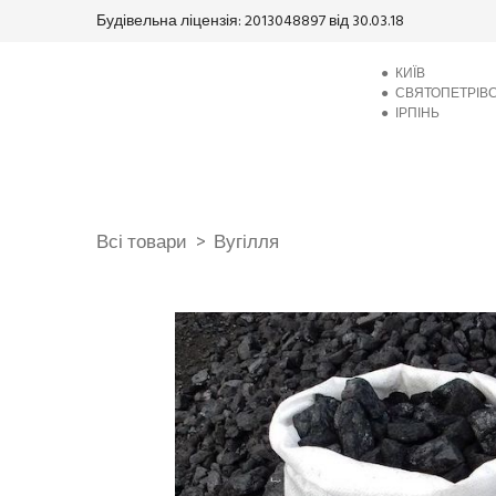
Будівельна ліцензія: 2013048897 від 30.03.18
●
КИЇВ
●
СВЯТОПЕТРІВ
●
ІРПІНЬ
Всі товари
Вугілля