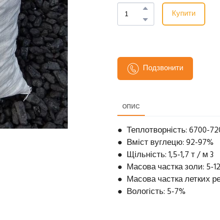
Купити
Подзвонити
ОПИС
● Теплотворність: 6700-720
● Вміст вуглецю: 92-97%
● Щільність: 1,5-1,7 т / м 3
● Масова частка золи: 5-1
● Масова частка летких ре
● Вологість: 5-7%