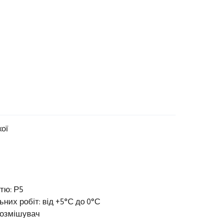
кої
тю: Р5
них робіт: від +5°С до 0°С
нозмішувач