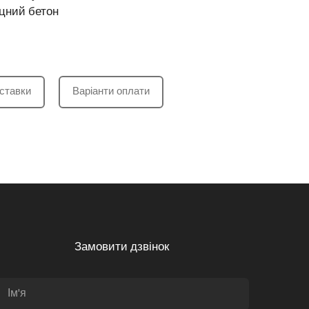
іцний бетон
ставки
Варіанти оплати
Замовити дзвінок