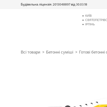
Будівельна ліцензія: 2013048897 від 30.03.18
●
КИЇВ
●
СВЯТОПЕТРІВ
●
ІРПІНЬ
Всі товари
Бетонні суміші
Готові бетонні