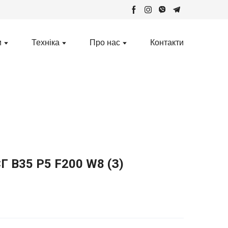
и
Техніка
Про нас
Контакти
Г В35 Р5 F200 W8 (З)