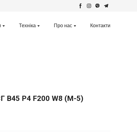
и
Техніка
Про нас
Контакти
Г В45 Р4 F200 W8 (М-5)