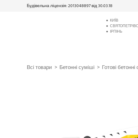
Будівельна ліцензія: 2013048897 від 30.03.18
●
КИЇВ
●
СВЯТОПЕТРІВ
●
ІРПІНЬ
Всі товари
Бетонні суміші
Готові бетонні