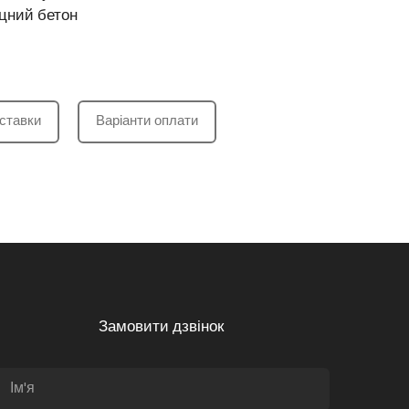
іцний бетон
ставки
Варіанти оплати
Замовити дзвінок