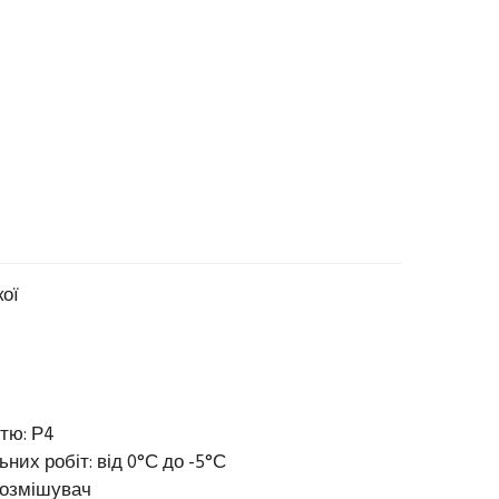
кої
тю: Р4
них робіт: від 0°С до -5°С
нозмішувач