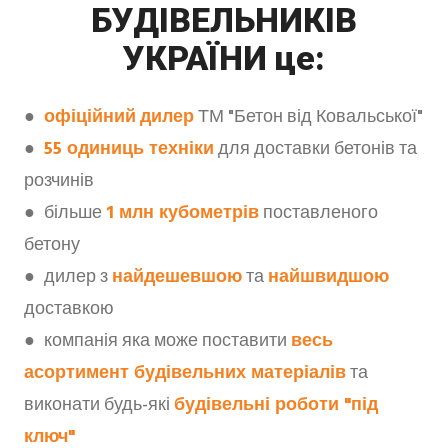
БУДІВЕЛЬНИКІВ
УКРАЇНИ це:
●
офіційний
дилер
ТМ "Бетон від Ковальської"
●
55 одиниць техніки
для доставки бетонів та
розчинів
● більше
1 млн кубометрів
поставленого
бетону
● дилер з
найдешевшою
та
найшвидшою
доставкою
● компанія яка може поставити
весь
асортимент будівельних матеріалів
та
виконати будь-які
будівельні роботи "під
ключ"