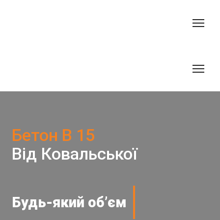
Бетон В 15
Від Ковальської
Будь-який обʼєм