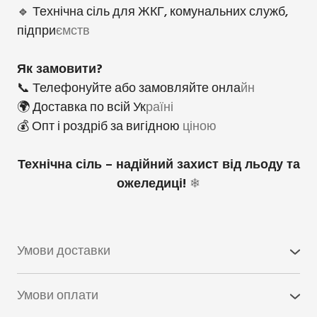
🔹 Технічна сіль для ЖКГ, комунальних служб,
підпри
ємств
Як замовити?
📞 Телефонуйте або замовляйте онла
йн
🌍 Доставка по всій Ук
раїні
💰 Опт і роздріб за вигідною
ціною
Технічна сіль – надійний захист від льоду та
ожеледиці!
❄
Умови доставки
1. Самовивіз з нашого майданчика
Умови оплати
Продукція знаходиться на нашому майданчику за
1. Безготівковий платіж з ПДВ