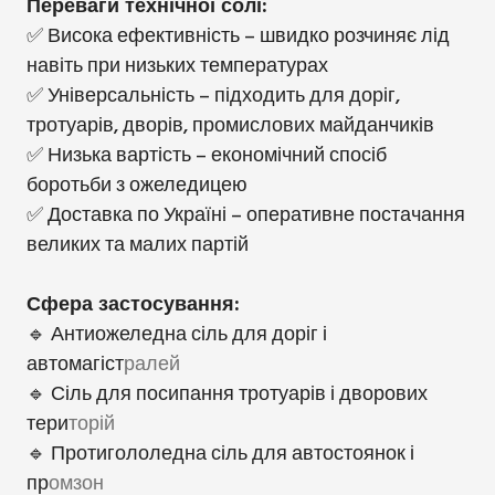
Переваги технічної солі:
✅ Висока ефективність – швидко розчиняє лід
навіть при низьких температурах
✅ Універсальність – підходить для доріг,
тротуарів, дворів, промислових майданчиків
✅ Низька вартість – економічний спосіб
боротьби з ожеледицею
✅ Доставка по Україні – оперативне постачання
великих та малих партій
Сфера застосування:
🔹 Антиожеледна сіль для доріг і
автомагіст
ралей
🔹 Сіль для посипання тротуарів і дворових
тери
торій
🔹 Протигололедна сіль для автостоянок і
пр
омзон