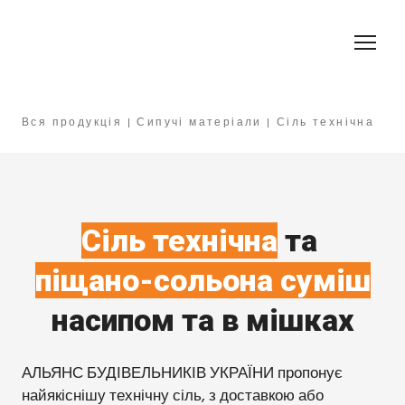
Вся продукція
|
Сипучі матеріали
|
Сіль технічна
Сіль технічна
та
піщано-сольона суміш
насипом та в мішках
АЛЬЯНС БУДІВЕЛЬНИКІВ УКРАЇНИ пропонує
найякіснішу технічну сіль, з доставкою або