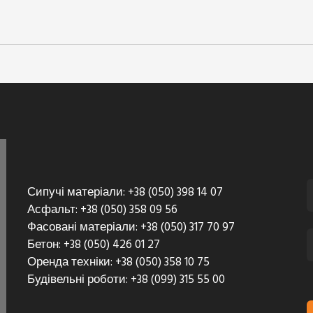
м.
о поставити матеріали в будь-якому об'ємі до Вас на об
товару відповідно до вимог законодавства.
иманні товару
римання (для товарів належної якості).
мовленістю.
кою VISA/MasterCard на разрахунковий рахунок ФОП Като
Сипучі матеріали: +38 (050) 398 14 07
Асфальт: +38 (050) 358 09 56
Фасовані матеріали: +38 (050) 317 70 97
Бетон: +38 (050) 426 01 27
Оренда техніки: +38 (050) 358 10 75
Будівельні роботи: +38 (099) 315 55 00