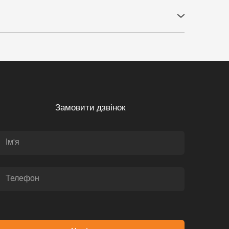
'єкт.
Замовити дзвінок
к Тимур Вікторович