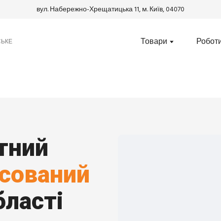
вул. Набережно-Хрещатицька 11, м. Київ, 04070
Товари
Робот
СЬКЕ
ітний
асований
бласті