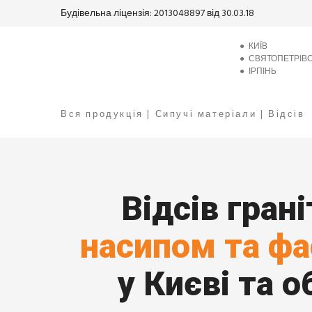
Будівельна ліцензія: 2013048897 від 30.03.18
●
КИЇВ
●
СВЯТОПЕТРІВ
●
ІРПІНЬ
Вся продукція
|
Сипучі матеріали
|
Відсів
Відсів гран
насипом та ф
у Києві та о