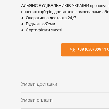
АЛЬЯНС БУДІВЕЛЬНИКІВ УКРАЇНИ пропонує на
власних карʼєрів, доставкою самосвалами або
● Оперативна доставка 24/7
● Будь-які обʼєми
● Сертифікати якості
+38 (050) 398 14 
Умови доставки
1. Самовивіз з нашого майданчика
Умови оплати
Продукція знаходиться на нашому майданчику з
1. Безготівковий платіж з ПДВ
Потрібна попередня домовленість.